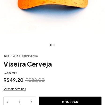
Início
>
OFF!
>
Viseira Cerveja
Viseira Cerveja
-
40
% OFF
R$49,20
R$82,00
Ver mais detalhes