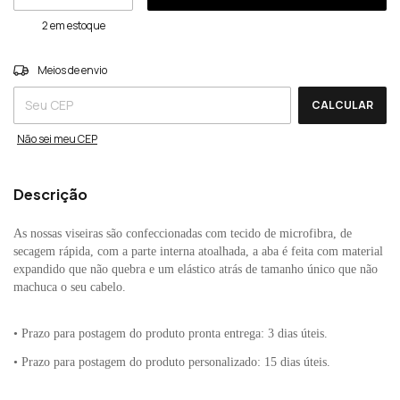
2
em estoque
ALTERAR CEP
Entregas para o CEP:
Meios de envio
CALCULAR
Não sei meu CEP
Descrição
As nossas viseiras são confeccionadas com tecido de microfibra, de
secagem rápida, com a parte interna atoalhada, a aba é feita com material
expandido que não quebra e um elástico atrás de tamanho único que não
machuca o seu cabelo.
• Prazo para postagem do produto pronta entrega: 3 dias úteis.
• Prazo para postagem do produto personalizado: 15 dias úteis.