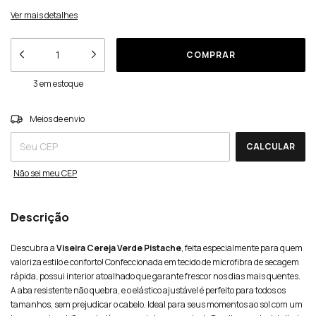
Ver mais detalhes
3
em estoque
ALTERAR CEP
Entregas para o CEP:
Meios de envio
CALCULAR
Não sei meu CEP
Descrição
Descubra a
Viseira Cereja Verde Pistache
, feita especialmente para quem
valoriza estilo e conforto! Confeccionada em tecido de microfibra de secagem
rápida, possui interior atoalhado que garante frescor nos dias mais quentes.
A aba resistente não quebra, e o elástico ajustável é perfeito para todos os
tamanhos, sem prejudicar o cabelo. Ideal para seus momentos ao sol com um