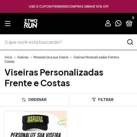
USE O CUPOM PRIMEIRACOMPRA E GANHE 10% OFF
0
Início
>
Viseiras
>
Personalize a sua Viseira
>
Viseiras Personalizadas Frente e
Costas
Viseiras Personalizadas
Frente e Costas
ORDENAR
FILTRAR