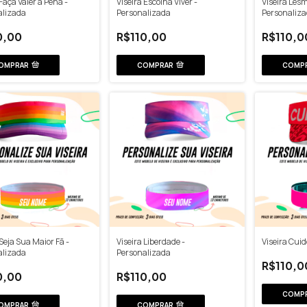
 Faça Valer a Pena -
Viseira Escolha Viver -
Viseira Les
alizada
Personalizada
Personaliz
0,00
R$110,00
R$110,0
OMPRAR
COMPRAR
COMP
 Seja Sua Maior Fã -
Viseira Liberdade -
Viseira Cuid
alizada
Personalizada
R$110,0
0,00
R$110,00
COMP
OMPRAR
COMPRAR