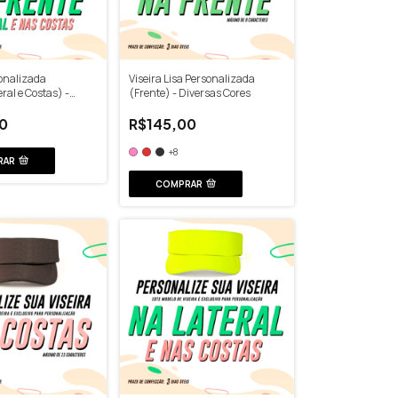
sonalizada
Viseira Lisa Personalizada
ral e Costas) -
(Frente) - Diversas Cores
s
0
R$145,00
+8
RAR
COMPRAR