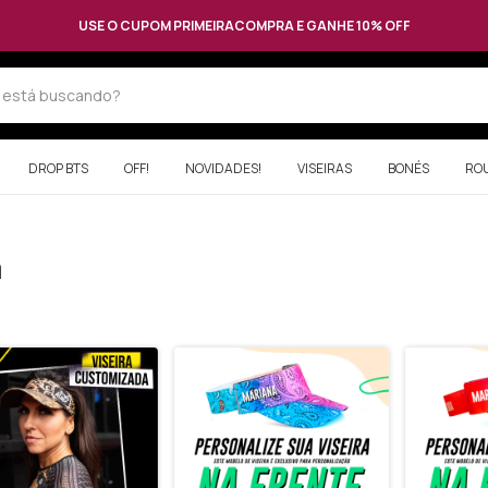
USE O CUPOM PRIMEIRACOMPRA E GANHE 10% OFF
DROP BTS
OFF!
NOVIDADES!
VISEIRAS
BONÉS
RO
a