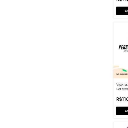
C
Viseira
Person
R$11
C