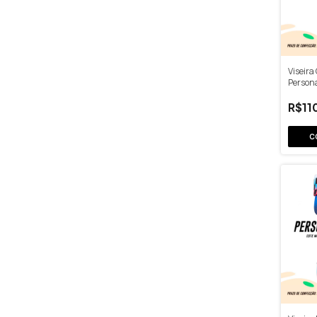
Viseira
Person
R$11
C