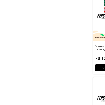
Viseira 
Person
R$11
C