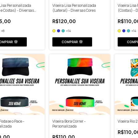
 Lisa Personalizada
Viseira Lisa Personalizada
Viseira Lisa
 e Costas) - Diversas
(Lateral) - Diversas Cores
(Costas) - 
5,00
R$120,00
R$110,0
+8
+14
+14
OMPRAR
COMPRAR
COMP
 Fodase o Pace -
Viseira Bora Correr -
Viseira Rio 
alizada
Personalizada
R$110,0
0,00
R$110,00