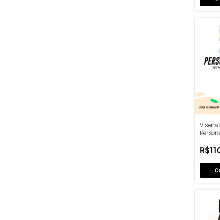
Viseira
Person
R$11
C