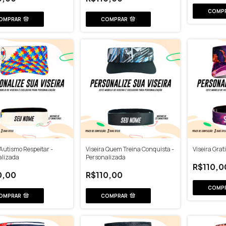
COMP
OMPRAR
COMPRAR
 Autismo Respeitar -
Viseira Quem Treina Conquista -
Viseira Grat
alizada
Personalizada
R$110,0
0,00
R$110,00
COMP
OMPRAR
COMPRAR