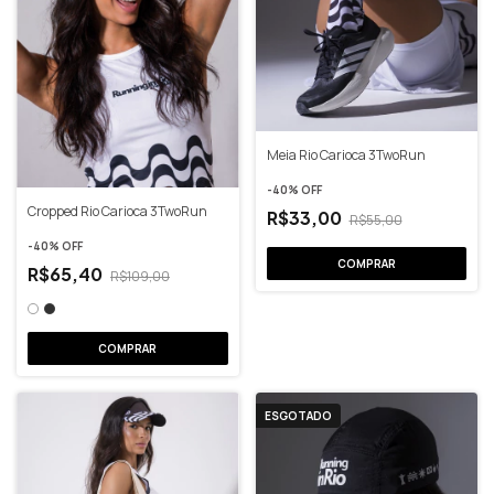
Meia Rio Carioca 3TwoRun
-
40
% OFF
Cropped Rio Carioca 3TwoRun
R$33,00
R$55,00
-
40
% OFF
COMPRAR
R$65,40
R$109,00
COMPRAR
ESGOTADO