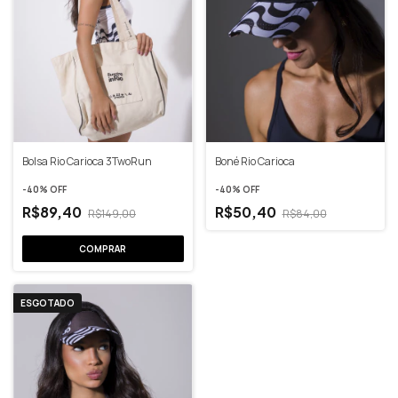
Bolsa Rio Carioca 3TwoRun
Boné Rio Carioca
-
40
% OFF
-
40
% OFF
R$89,40
R$50,40
R$149,00
R$84,00
ESGOTADO