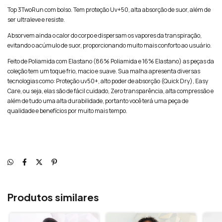
Top 3TwoRun com bolso. Tem proteção Uv+50, alta absorção de suor, além de
ser ultraleve e resiste.
Absorvem ainda o calor do corpo e dispersam os vapores da transpiração,
evitando o acúmulo de suor, proporcionando muito mais conforto ao usuário.
Feito de Poliamida com Elastano (86% Poliamida e 16% Elastano) as peças da
coleção tem um toque frio, macio e suave. Sua malha apresenta diversas
tecnologias como: Proteção uv50+, alto poder de absorção (Quick Dry), Easy
Care, ou seja, elas são de fácil cuidado, Zero transparência, alta compressão e
além de tudo uma alta durabilidade, portanto você terá uma peça de
qualidade e benefícios por muito mais tempo.
Produtos similares