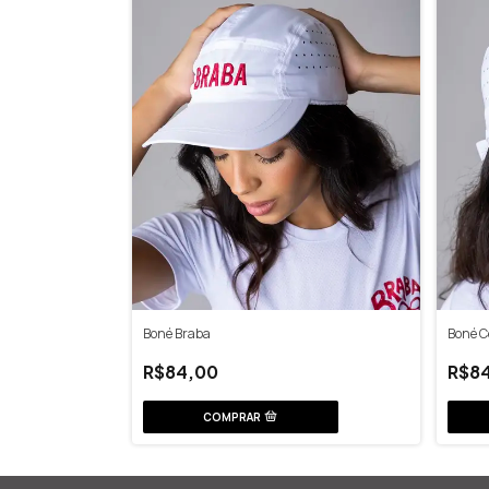
Boné Braba
Boné C
R$84,00
R$8