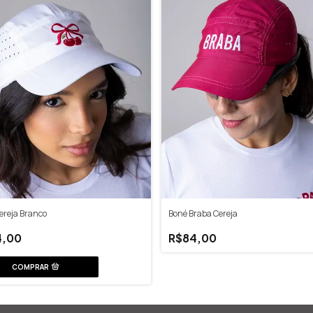
ereja Branco
Boné Braba Cereja
4,00
R$84,00