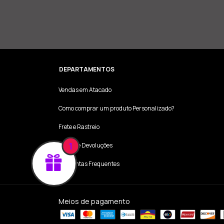
DEPARTAMENTOS
Vendas em Atacado
Como comprar um produto Personalizado?
Frete e Rastreio
1
Trocas e Devoluções
Perguntas Frequentes
Meios de pagamento