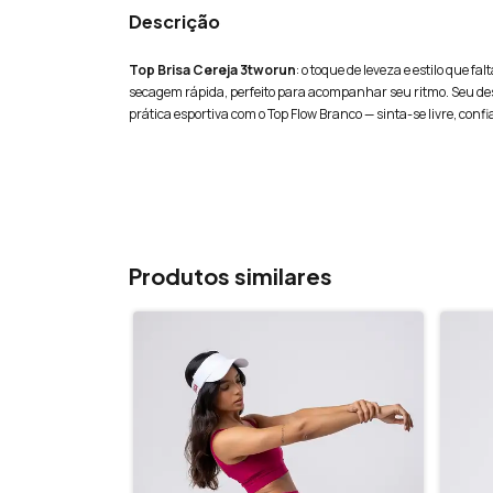
Descrição
Top Brisa Cereja 3tworun
: o toque de leveza e estilo que f
secagem rápida, perfeito para acompanhar seu ritmo. Seu de
prática esportiva com o Top Flow Branco — sinta-se livre, conf
Produtos similares