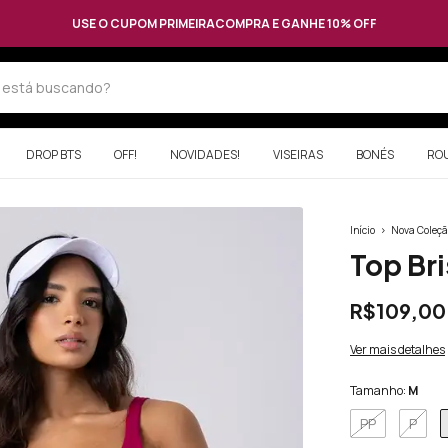
USE O CUPOM PRIMEIRACOMPRA E GANHE 10% OFF
DROP BTS
OFF!
NOVIDADES!
VISEIRAS
BONÉS
RO
Início
>
Nova Coleçã
Top Br
R$109,00
Ver mais detalhes
Tamanho:
M
PP
P