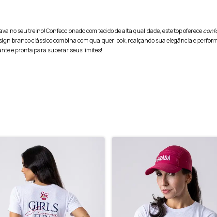
altava no seu treino! Confeccionado com tecido de alta qualidade, este top oferece
conf
sign branco clássico combina com qualquer look, realçando sua elegância e perfor
iante e pronta para superar seus limites!