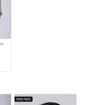
ara
ESGOTADO