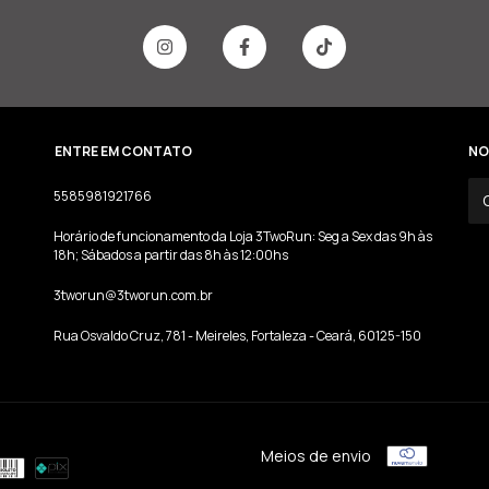
ENTRE EM CONTATO
NO
5585981921766
Horário de funcionamento da Loja 3TwoRun: Seg a Sex das 9h às
18h; Sábados a partir das 8h às 12:00hs
3tworun@3tworun.com.br
Rua Osvaldo Cruz, 781 - Meireles, Fortaleza - Ceará, 60125-150
Meios de envio