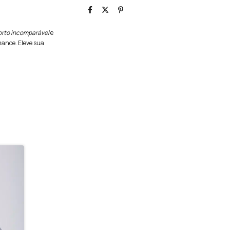
orto incomparável
e
mance. Eleve sua