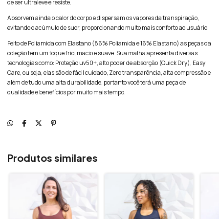
de ser ultraleve e resiste.
Absorvem ainda o calor do corpo e dispersam os vapores da transpiração,
evitando o acúmulo de suor, proporcionando muito mais conforto ao usuário.
Feito de Poliamida com Elastano (86% Poliamida e 16% Elastano) as peças da
coleção tem um toque frio, macio e suave. Sua malha apresenta diversas
tecnologias como: Proteção uv50+, alto poder de absorção (Quick Dry), Easy
Care, ou seja, elas são de fácil cuidado, Zero transparência, alta compressão e
além de tudo uma alta durabilidade, portanto você terá uma peça de
qualidade e benefícios por muito mais tempo.
Produtos similares