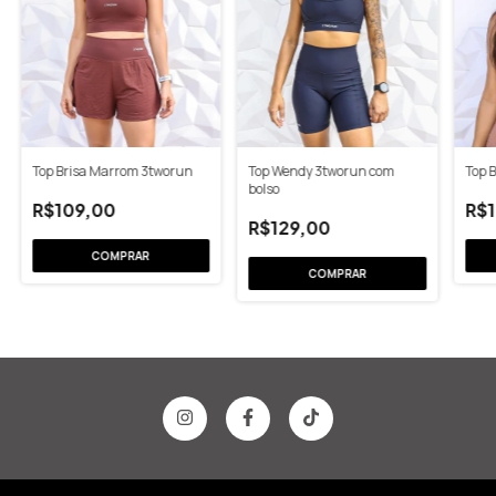
Top Brisa Marrom 3tworun
Top Wendy 3tworun com
Top 
bolso
R$109,00
R$
R$129,00
COMPRAR
COMPRAR