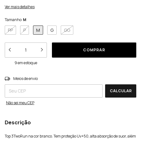
Ver mais detalhes
Tamanho:
M
PP
P
M
G
GG
9
em estoque
ALTERAR CEP
Entregas para o CEP:
Meios de envio
CALCULAR
Não sei meu CEP
Descrição
Top 3TwoRun na cor branco. Tem proteção Uv+50, alta absorção de suor, além