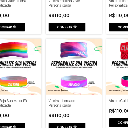
 Faça Valer a Pena -
Viseira Escolha Viver -
Viseira Les
alizada
Personalizada
Personaliz
0,00
R$110,00
R$110,0
OMPRAR
COMPRAR
COMP
 Seja Sua Maior Fã -
Viseira Liberdade -
Viseira Cuid
alizada
Personalizada
R$110,0
0,00
R$110,00
COMP
OMPRAR
COMPRAR