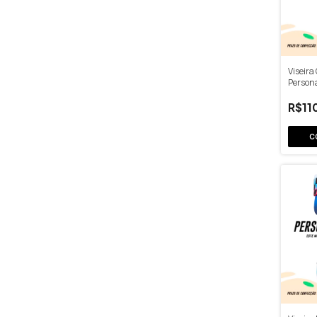
Viseira
Person
R$11
C