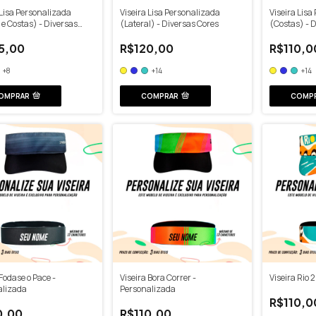
 Lisa Personalizada
Viseira Lisa Personalizada
Viseira Lisa
 e Costas) - Diversas
(Lateral) - Diversas Cores
(Costas) - 
5,00
R$120,00
R$110,0
+8
+14
+14
OMPRAR
COMPRAR
COMP
 Fodase o Pace -
Viseira Bora Correr -
Viseira Rio 
alizada
Personalizada
R$110,0
0,00
R$110,00