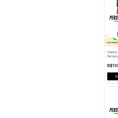
Viseira 
Person
R$11
C