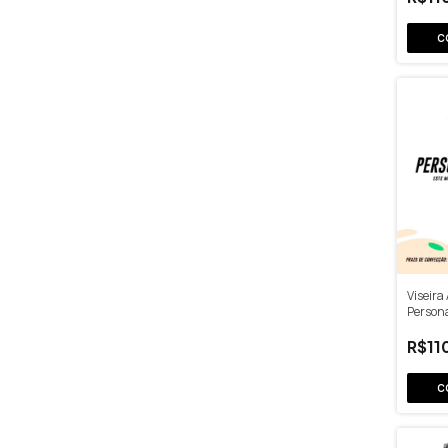
C
Viseira
Person
R$11
C