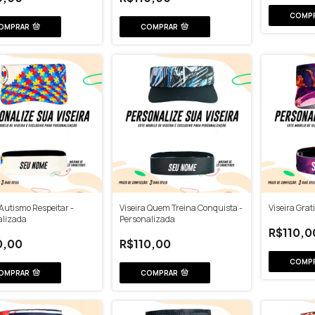
COMP
OMPRAR
COMPRAR
 Autismo Respeitar -
Viseira Quem Treina Conquista -
Viseira Grat
alizada
Personalizada
R$110,0
0,00
R$110,00
COMP
OMPRAR
COMPRAR