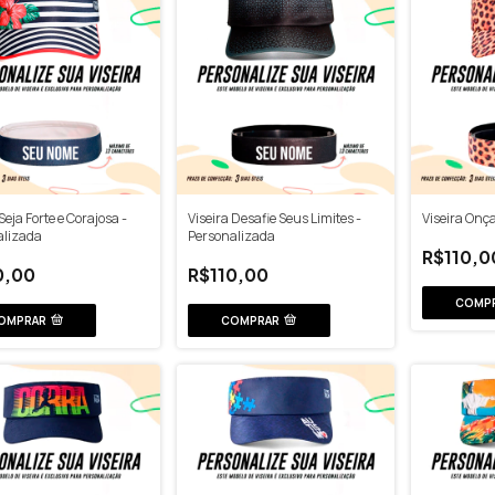
Seja Forte e Corajosa -
Viseira Desafie Seus Limites -
Viseira Onç
alizada
Personalizada
R$110,0
0,00
R$110,00
COMP
OMPRAR
COMPRAR