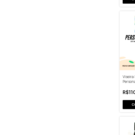
Viseira
Person
R$11
C