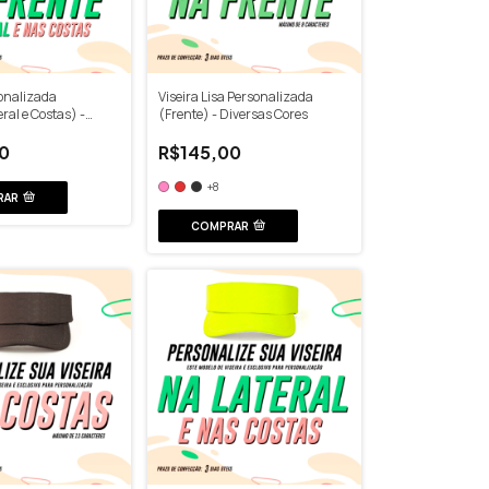
sonalizada
Viseira Lisa Personalizada
ral e Costas) -
(Frente) - Diversas Cores
s
0
R$145,00
+8
RAR
COMPRAR