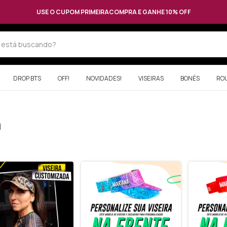
USE O CUPOM PRIMEIRACOMPRA E GANHE 10% OFF
DROP BTS
OFF!
NOVIDADES!
VISEIRAS
BONÉS
RO
a