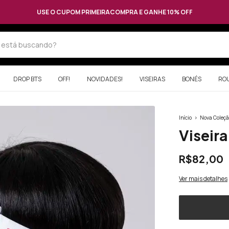
USE O CUPOM PRIMEIRACOMPRA E GANHE 10% OFF
DROP BTS
OFF!
NOVIDADES!
VISEIRAS
BONÉS
RO
Início
>
Nova Coleçã
Viseira
R$82,00
Ver mais detalhes