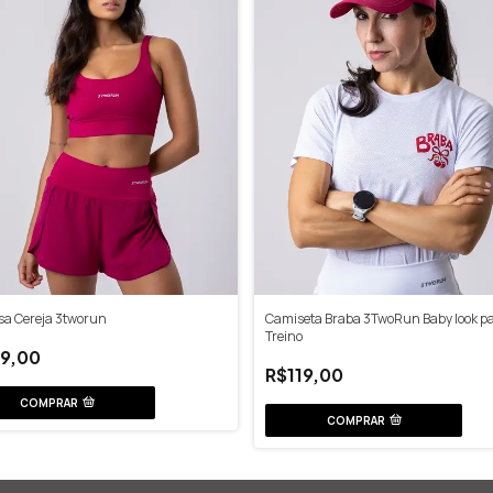
isa Cereja 3tworun
Camiseta Braba 3TwoRun Baby look p
Treino
9,00
R$119,00
COMPRAR
COMPRAR