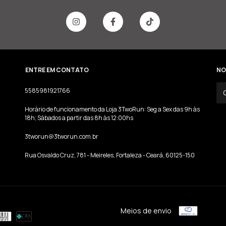
ENTRE EM CONTATO
NO
5585981921766
Horário de funcionamento da Loja 3TwoRun: Seg a Sex das 9h às
18h; Sábados a partir das 8h às 12:00hs
3tworun@3tworun.com.br
Rua Osvaldo Cruz, 781 - Meireles, Fortaleza - Ceará, 60125-150
Meios de envio