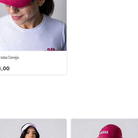
raba Cereja
4,00