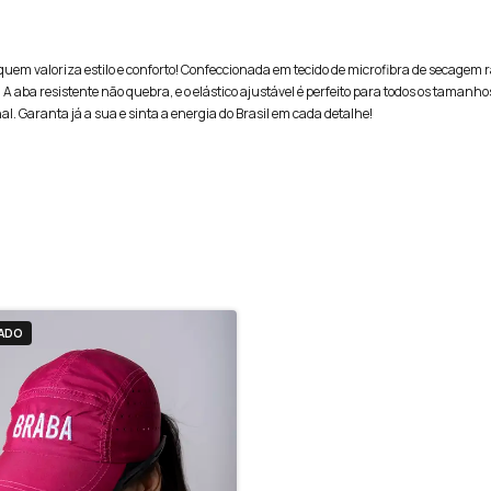
 quem valoriza estilo e conforto! Confeccionada em tecido de microfibra de secagem 
A aba resistente não quebra, e o elástico ajustável é perfeito para todos os tamanho
. Garanta já a sua e sinta a energia do Brasil em cada detalhe!
ADO