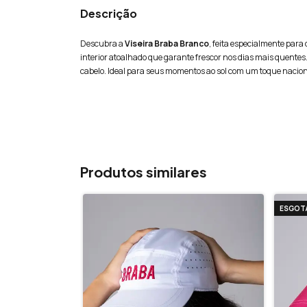
Descrição
Descubra a
Viseira Braba Branco
, feita especialmente para
interior atoalhado que garante frescor nos dias mais quentes. 
cabelo. Ideal para seus momentos ao sol com um toque nacional
Produtos similares
ESGOT