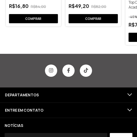
Top 
R$16,80
R$49,20
R$84,00
R$82,00
Acad
-
40
%
R$
DEPARTAMENTOS
ENTRE EM CONTATO
NOTÍCIAS