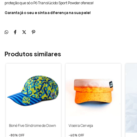
proteção que só o Pó Translúcido Sport Powder oferece!
Garanta já o seu e sinta a diferença na sua pele!
Produtos similares
Boné Five Síndrome de Down
Viseira Cerveja
-
80
% OFF
-
40
% OFF