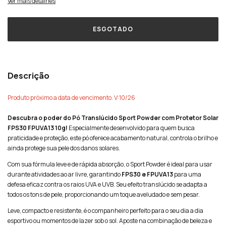
Ver mais detalhes
Descrição
Produto próximo a data de vencimento. V:10/26
Descubra o poder do Pó Translúcido Sport Powder com Protetor Solar
FPS30 FPUVA13 10g!
Especialmente desenvolvido para quem busca
praticidade e proteção, este pó oferece acabamento natural, controla o brilho e
ainda protege sua pele dos danos solares.
Com sua fórmula leve e de rápida absorção, o Sport Powder é ideal para usar
durante atividades ao ar livre, garantindo
FPS30 e FPUVA13
para uma
defesa eficaz contra os raios UVA e UVB. Seu efeito translúcido se adapta a
todos os tons de pele, proporcionando um toque aveludado e sem pesar.
Leve, compacto e resistente, é o companheiro perfeito para o seu dia a dia
esportivo ou momentos de lazer sob o sol. Aposte na combinação de beleza e