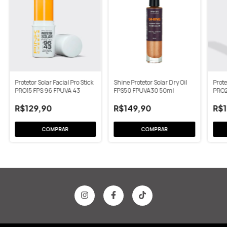
Protetor Solar Facial Pro Stick
Shine Protetor Solar Dry Oil
Prote
PRO15 FPS 96 FPUVA 43
FPS50 FPUVA30 50ml
PRO2
R$129,90
R$149,90
R$1