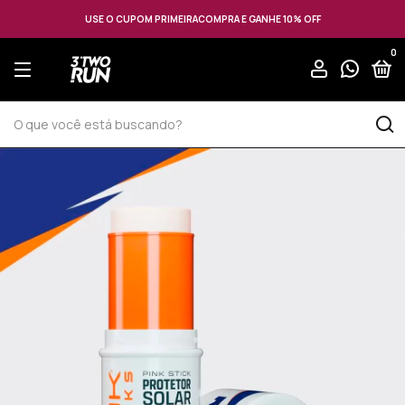
USE O CUPOM PRIMEIRACOMPRA E GANHE 10% OFF
0