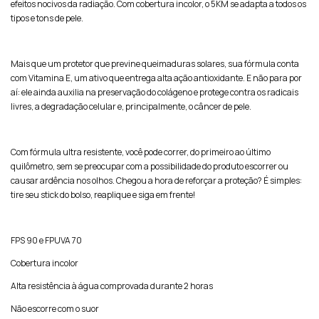
efeitos nocivos da radiação. Com cobertura incolor, o 5KM se adapta a todos os
tipos e tons de pele.
Mais que um protetor que previne queimaduras solares, sua fórmula conta
com Vitamina E, um ativo que entrega alta ação antioxidante. E não para por
aí: ele ainda auxilia na preservação do colágeno e protege contra os radicais
livres, a degradação celular e, principalmente, o câncer de pele.
Com fórmula ultra resistente, você pode correr, do primeiro ao último
quilômetro, sem se preocupar com a possibilidade do produto escorrer ou
causar ardência nos olhos. Chegou a hora de reforçar a proteção? É simples:
tire seu stick do bolso, reaplique e siga em frente!
FPS 90 e FPUVA 70
Cobertura incolor
Alta resistência à água comprovada durante 2 horas
Não escorre com o suor