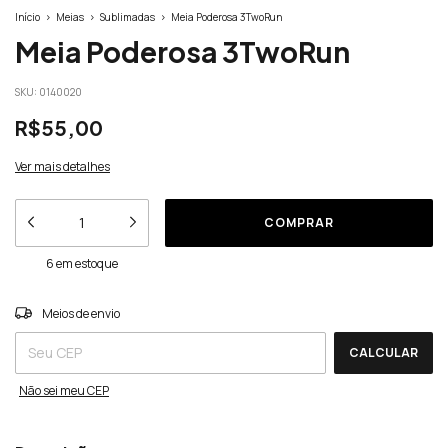
Início
>
Meias
>
Sublimadas
>
Meia Poderosa 3TwoRun
Meia Poderosa 3TwoRun
SKU:
0140020
R$55,00
Ver mais detalhes
6
em estoque
ALTERAR CEP
Entregas para o CEP:
Meios de envio
CALCULAR
Não sei meu CEP