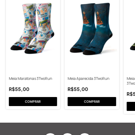
Meia Maratonas 3TwoRun
Meia Aparecida 3TwoRun
Meia
3Tw
R$55,00
R$55,00
R$