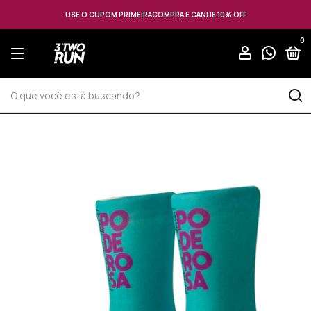
USE O CUPOM PRIMEIRACOMPRA E GANHE 10% OFF
0