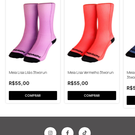
Meia Lisa Lilás 3tworun
Meia Lisa Vermelho 3tworun
Meia
3two
R$55,00
R$55,00
R$
COMPRAR
COMPRAR