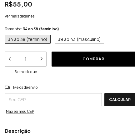
R$55,00
Ver mais detalhes
Tamanho:
34 ao 38 (feminino)
34 ao 38 (feminino)
39 ao 43 (masculino)
5
em estoque
ALTERAR CEP
Entregas para o CEP:
Meios de envio
CALCULAR
Não sei meu CEP
Descrição