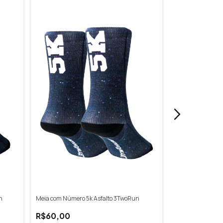
n
Meia com Número 5k Asfalto 3TwoRun
Meia com Número
3TwoRun
R$60,00