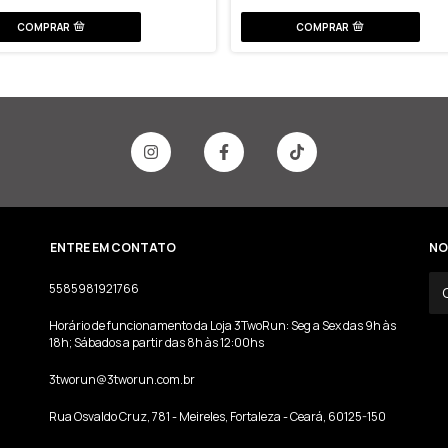
ENTRE EM CONTATO
NO
5585981921766
Horário de funcionamento da Loja 3TwoRun: Seg a Sex das 9h às
18h; Sábados a partir das 8h às 12:00hs
3tworun@3tworun.com.br
Rua Osvaldo Cruz, 781 - Meireles, Fortaleza - Ceará, 60125-150