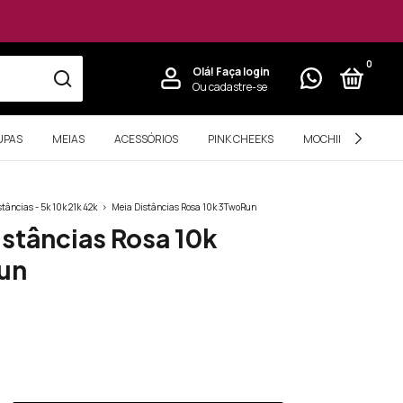
0
Olá!
Faça login
Ou cadastre-se
UPAS
MEIAS
ACESSÓRIOS
PINK CHEEKS
MOCHILAS PERSON
stâncias - 5k 10k 21k 42k
>
Meia Distâncias Rosa 10k 3TwoRun
istâncias Rosa 10k
un