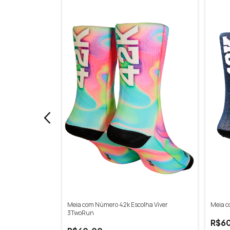
adê Unicórnio
Meia com Número 42k Escolha Viver
Meia c
3TwoRun
R$6