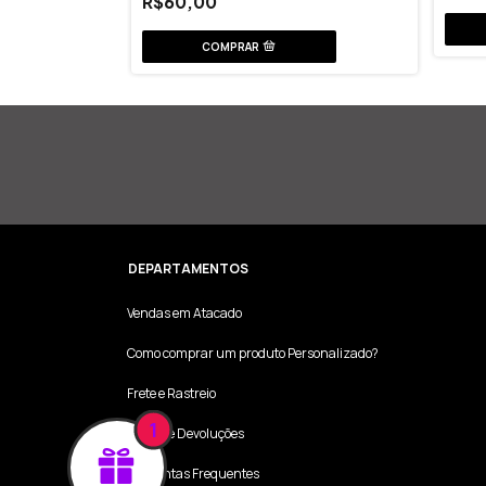
R$60,00
DEPARTAMENTOS
Vendas em Atacado
Como comprar um produto Personalizado?
Frete e Rastreio
1
Trocas e Devoluções
Perguntas Frequentes