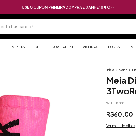
USE O CUPOM PRIMEIRACOMPRA E GANHE 10% OFF
DROP BTS
OFF!
NOVIDADES!
VISEIRAS
BONÉS
RO
Início
>
Meias
>
Di
Meia D
3TwoR
SKU:
0140020
R$60,00
Ver mais detalhes