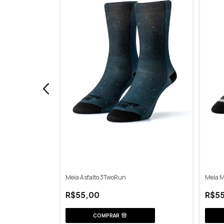
n
Meia Asfalto 3TwoRun
Meia 
R$55,00
R$5