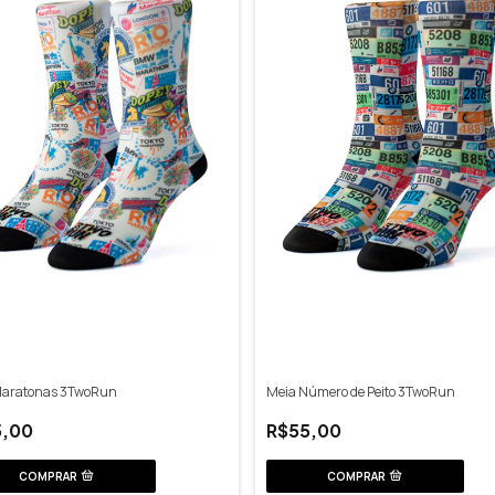
Maratonas 3TwoRun
Meia Número de Peito 3TwoRun
5,00
R$55,00