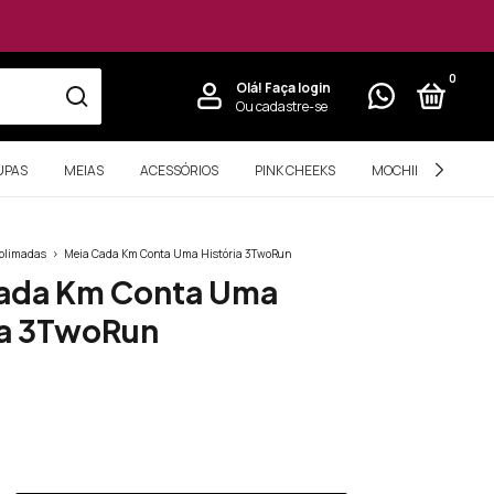
0
Olá!
Faça login
Ou cadastre-se
UPAS
MEIAS
ACESSÓRIOS
PINK CHEEKS
MOCHILAS PERSON
blimadas
>
Meia Cada Km Conta Uma História 3TwoRun
ada Km Conta Uma
ia 3TwoRun