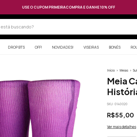
USE O CUPOM PRIMEIRACOMPRA E GANHE 10% OFF
DROP BTS
OFF!
NOVIDADES!
VISEIRAS
BONÉS
RO
Início
>
Meias
>
Su
Meia C
Histór
SKU:
0140020
R$55,00
Ver mais detalhes