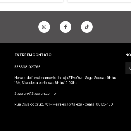
ENTRE EM CONTATO
NO
5585981921766
Horário de funcionamento da Loja 3TwoRun: Seg a Sex das 9h às
18h; Sábados a partir das 8h às 12:00hs
3tworun@3tworun.com.br
Rua Osvaldo Cruz, 781 - Meireles, Fortaleza - Ceará, 60125-150