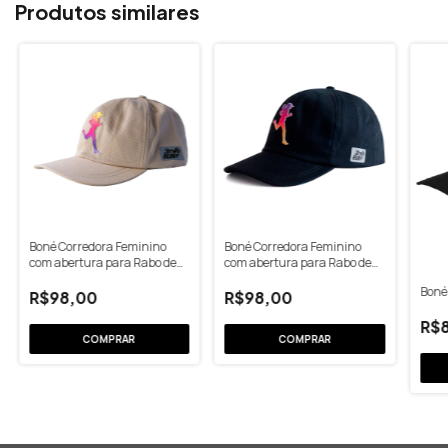
Produtos similares
Boné Corredora Feminino
Boné Corredora Feminino
com abertura para Rabo de
com abertura para Rabo de
Cavalo Areia
Cavalo Preto
Boné 
R$98,00
R$98,00
R$