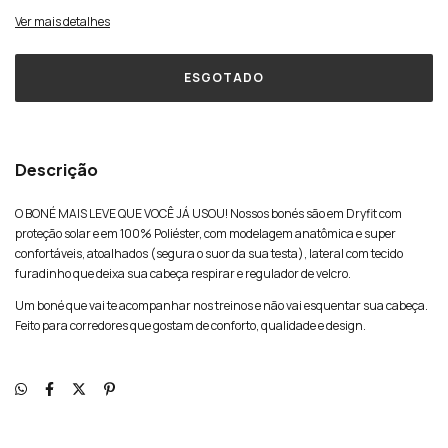
Ver mais detalhes
Descrição
O BONÉ MAIS LEVE QUE VOCÊ JÁ USOU! Nossos bonés são em Dryfit com
proteção solar e em 100% Poliéster, com modelagem anatômica e super
confortáveis, atoalhados (segura o suor da sua testa), lateral com tecido
furadinho que deixa sua cabeça respirar e regulador de velcro.
Um boné que vai te acompanhar nos treinos e não vai esquentar sua cabeça.
Feito para corredores que gostam de conforto, qualidade e design.